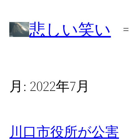
内
容
悲しい笑い
を
ス
キ
ッ
プ
月:
2022年7月
川口市役所が公害