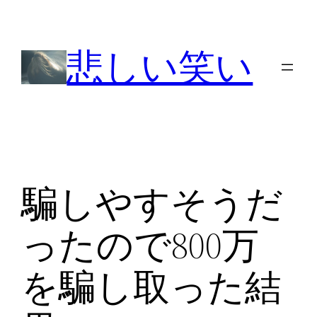
内
容
悲しい笑い
を
ス
キ
ッ
プ
騙しやすそうだ
ったので800万
を騙し取った結