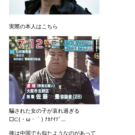
実際の本人はこちら
騙された女の子が哀れ過ぎる
□⊂(・ω・｀) ﾅｶﾅｲﾃﾞ…
後は中国でも似たようなのがあって