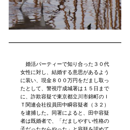
婚活パーティーで知り合った３０代
女性に対し、結婚する意思があるよう
に装い、現金８００万円をだまし取っ
たとして、警視庁成城署は１５日まで
に、詐欺容疑で東京都立川市錦町のＩ
Ｔ関連会社役員田中瞬容疑者（３２）
を逮捕した。同署によると、田中容疑
者は既婚者で、「だましやすい性格の
子だったからやった」と容疑を認めて