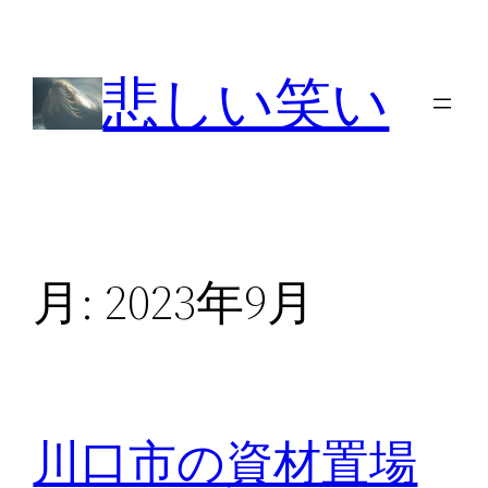
内
容
悲しい笑い
を
ス
キ
ッ
プ
月:
2023年9月
川口市の資材置場