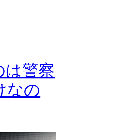
のは警察
けなの