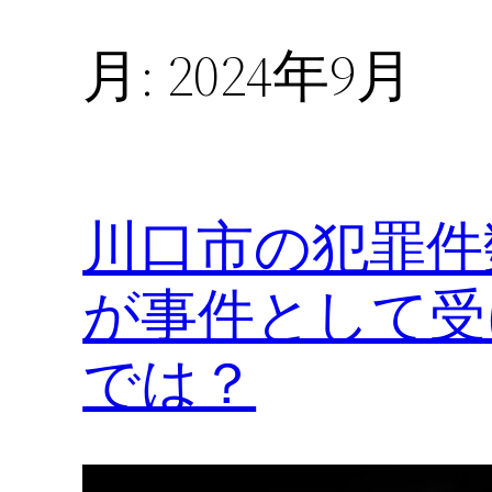
月:
2024年9月
川口市の犯罪件
が事件として受
では？