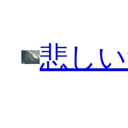
内
容
を
ス
キ
悲しい
ッ
プ