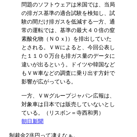
問題のソフトウェアは米国では、当局
の排ガス基準の適合試験を検知し、試
験の間だけ排ガスを低減する一方、通
常の運転では、基準の最大４０倍の窒
素酸化物（ＮＯｘ)）を排出していた
とされる。ＶＷによると、今回公表し
た１１００万台も排ガス量のデータに
違いが出るという。ドイツや韓国など
もＶＷ車などの調査に乗り出す方針で
影響が広がっている。
一方、ＶＷグループジャパン広報は、
対象車は日本では販売していないとし
ている。（リスボン＝寺西和男）
朝日新聞
制裁金2兆円って凄えなぁ。