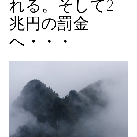
れる。そして2
兆円の罰金
へ・・・