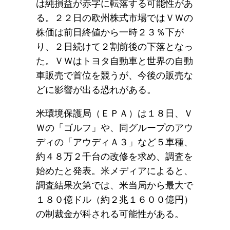
は純損益が赤字に転落する可能性があ
る。２２日の欧州株式市場ではＶＷの
株価は前日終値から一時２３％下が
り、２日続けて２割前後の下落となっ
た。ＶＷはトヨタ自動車と世界の自動
車販売で首位を競うが、今後の販売な
どに影響が出る恐れがある。
米環境保護局（ＥＰＡ）は１８日、Ｖ
Ｗの「ゴルフ」や、同グループのアウ
ディの「アウディＡ３」など５車種、
約４８万２千台の改修を求め、調査を
始めたと発表。米メディアによると、
調査結果次第では、米当局から最大で
１８０億ドル（約２兆１６００億円）
の制裁金が科される可能性がある。