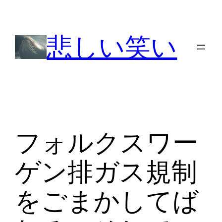
内
容
悲しい笑い
を
ス
キ
ッ
プ
フォルクスワー
ゲン排ガス規制
をごまかしてば