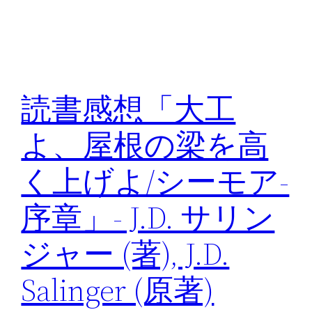
読書感想「大工
よ、屋根の梁を高
く上げよ/シーモア-
序章」- J.D. サリン
ジャー (著),‎ J.D.
Salinger (原著)