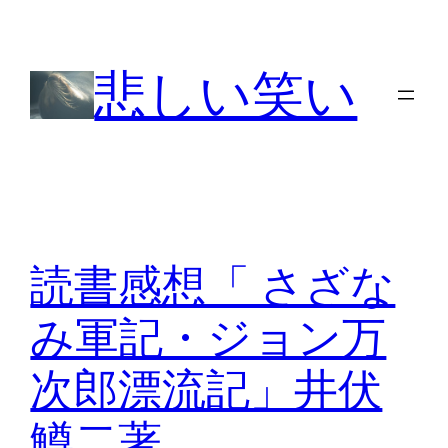
内
容
悲しい笑い
を
ス
キ
ッ
プ
読書感想「 さざな
み軍記・ジョン万
次郎漂流記」井伏
鱒二著