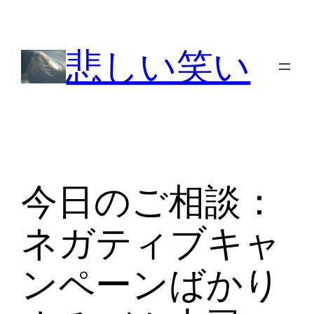
内
容
悲しい笑い
を
ス
キ
ッ
プ
今日のご相談：
ネガティブキャ
ンペーンばかり