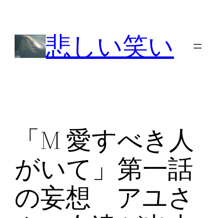
内
容
悲しい笑い
を
ス
キ
ッ
プ
「M 愛すべき人
がいて」第一話
の妄想 アユさ