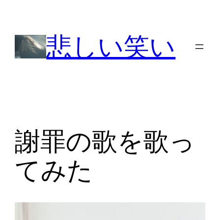
内
容
悲しい笑い
を
ス
キ
ッ
プ
謝罪の歌を歌っ
てみた