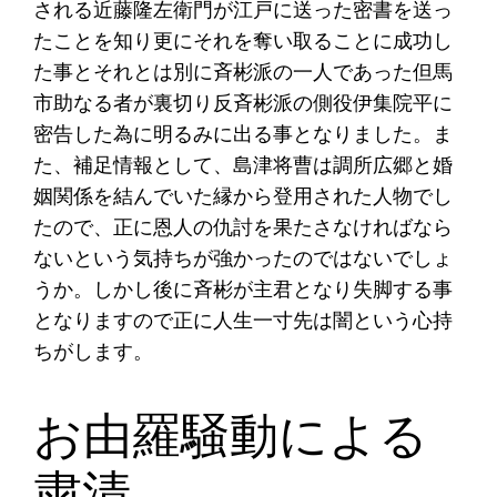
される近藤隆左衛門が江戸に送った密書を送っ
たことを知り更にそれを奪い取ることに成功し
た事とそれとは別に斉彬派の一人であった但馬
市助なる者が裏切り反斉彬派の側役伊集院平に
密告した為に明るみに出る事となりました。ま
た、補足情報として、島津将曹は調所広郷と婚
姻関係を結んでいた縁から登用された人物でし
たので、正に恩人の仇討を果たさなければなら
ないという気持ちが強かったのではないでしょ
うか。しかし後に斉彬が主君となり失脚する事
となりますので正に人生一寸先は闇という心持
ちがします。
お由羅騒動による
粛清