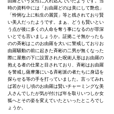
由羅という女性に入れ込んでいたようです。当
時の資料中には「お由羅どのは美にして艶也」
「怜悧な上に転生の麗質」等と残されており賢
い美人だったようです。まぁ、どうも賢いとい
う点が後に多くの人命を奪う事になるのが罪深
いとでも言いましょうか。証拠こそ無かったも
のの斉彬はこのお由羅を大いに警戒しておりお
由羅騒動の前に起きた斉彬の二男が無くなった
際に屋敷の下に設置された呪術人形はお由羅の
抱える者の仕業と目されており、斉彬はお由羅
を警戒し薩摩藩にいる斉彬派の者たちに身辺を
探らせる等の手を打っていました。言ってみれ
ば若かりし頃のお由羅は賢いチャーミングな美
人さんでしたが気が付けば年を取りいつしか女
狐へとその姿を変えていたといったところでし
ょうか。