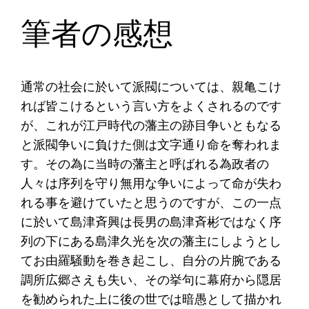
筆者の感想
通常の社会に於いて派閥については、親亀こけ
れば皆こけるという言い方をよくされるのです
が、これが江戸時代の藩主の跡目争いともなる
と派閥争いに負けた側は文字通り命を奪われま
す。その為に当時の藩主と呼ばれる為政者の
人々は序列を守り無用な争いによって命が失わ
れる事を避けていたと思うのですが、この一点
に於いて島津斉興は長男の島津斉彬ではなく序
列の下にある島津久光を次の藩主にしようとし
てお由羅騒動を巻き起こし、自分の片腕である
調所広郷さえも失い、その挙句に幕府から隠居
を勧められた上に後の世では暗愚として描かれ