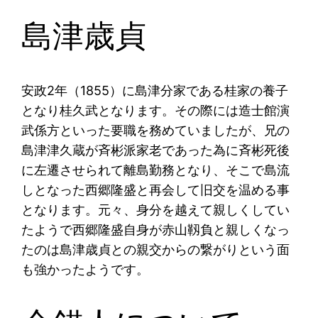
島津歳貞
安政2年（1855）に島津分家である桂家の養子
となり桂久武となります。その際には造士館演
武係方といった要職を務めていましたが、兄の
島津津久蔵が斉彬派家老であった為に斉彬死後
に左遷させられて離島勤務となり、そこで島流
しとなった西郷隆盛と再会して旧交を温める事
となります。元々、身分を越えて親しくしてい
たようで西郷隆盛自身が赤山靱負と親しくなっ
たのは島津歳貞との親交からの繋がりという面
も強かったようです。