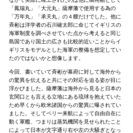
「鳳瑞丸」「大元丸」薩摩藩で使用する為の
「万年丸」「承天丸」の４艘だけでした。他に
斉彬は洋学者の石川確太郎に命じてイギリスの
海軍制度を調べさせていた点から考えると同じ
島国であり国土の広さも比較的近いことからイ
ギリスをモデルとした海軍の整備を想定してい
たのではないかと想像します。
今回、書いていて斉彬が幕府に対して海外から
の驚異を伝えると共にその対応を迫る姿が目に
浮かびました。薩摩藩は海外から見ると日本の
玄関口とも言える立地にある琉球を抱えていた
ため早くから欧米諸国からの驚異に曝されてい
ました。そしてペリー来航によって自由自在に
動く軍艦、つまりは蒸気機関を見せられたこと
によって日本が文字通り右や左の大騒ぎとなっ