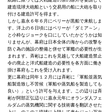
建造琉球大砲船という交易用の船に大砲を取り
付ける建造許可を得ます。
しかし嘉永６年６月にペリーが黒船で来航しま
す。洋上の６日頃にはペリーが「ダミア～ン」
と小粋なジョークを口にしていたかどうかは知
りませんが、幕府は日本全体の海からの攻撃を
防ぐ為の施設の整備と併せて軍艦の必要性が生
まれます。斉彬はこれを見越して大船建造禁止
令の廃止と洋式船建造の必要性を各方面に働き
掛け幕府もこれを受け入れます。
更に幕府は同年１２月には斉彬に「軍船並蒸気
船製造致し不苦候（軍船や蒸気船を製造しても
良い）」という許可を与えます。この辺りは斉
彬が阿部正弘辺りに嘉永元年にオランダ人フェ
ルダムの蒸気機関に関する技術書を翻訳させた
上に、のこのこ琉球に上陸して来たジョン万次