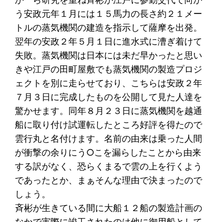
う安政元年１月には１５馬力の長さ約２１メー
トルの蒸気機関の建造を指示して薩摩を出発。
翌年の安政２年５月１日に進水式に漕ぎ着けて
失敗。蒸気機関は日本には未だ早かったと思い
きや江戸の田町屋敷でも蒸気機関の製造プロジ
ェクトを別に走らせており、こちらは安政２年
７月３日に完成したものを公開して見た人達を
驚かせます。同年８月２３日に蒸気機関を越通
船に取り付け試運転したところ好評を得たので
雲行丸と名付けます。名前の由来は乗った人間
が衝撃の余りにう○こを漏らしたことから由来
する訳がなく、恐らくまるで雲の上を行くよう
であったとか、まぁそんな理由で決まったので
しょう。
斉彬が生きている間に大船１２船の製造計画の
なかで実際に竣工されたのは他に御用船として