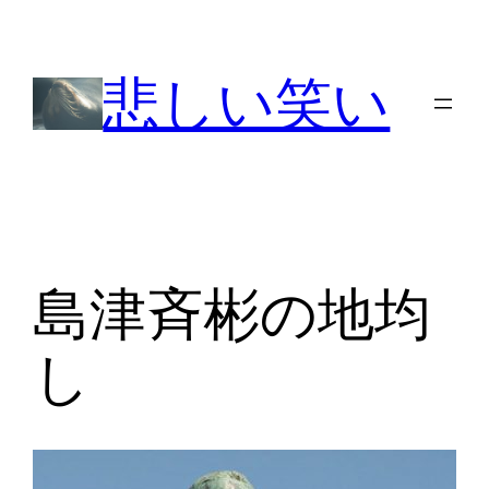
内
容
悲しい笑い
を
ス
キ
ッ
プ
島津斉彬の地均
し