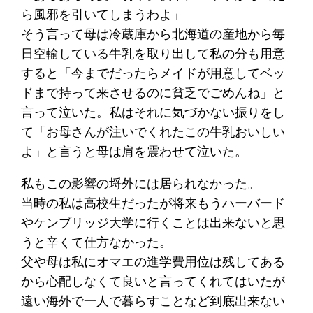
ら風邪を引いてしまうわよ」
そう言って母は冷蔵庫から北海道の産地から毎
日空輸している牛乳を取り出して私の分も用意
すると「今までだったらメイドが用意してベッ
ドまで持って来させるのに貧乏でごめんね」と
言って泣いた。私はそれに気づかない振りをし
て「お母さんが注いでくれたこの牛乳おいしい
よ」と言うと母は肩を震わせて泣いた。
私もこの影響の埒外には居られなかった。
当時の私は高校生だったが将来もうハーバード
やケンブリッジ大学に行くことは出来ないと思
うと辛くて仕方なかった。
父や母は私にオマエの進学費用位は残してある
から心配しなくて良いと言ってくれてはいたが
遠い海外で一人で暮らすことなど到底出来ない