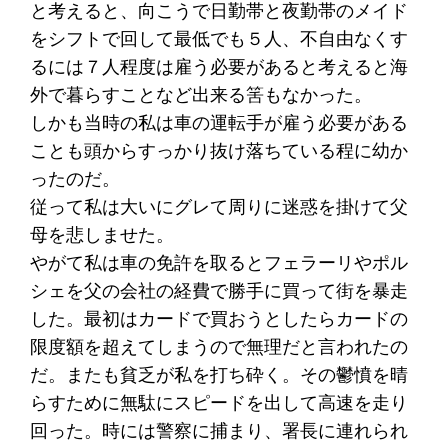
と考えると、向こうで日勤帯と夜勤帯のメイド
をシフトで回して最低でも５人、不自由なくす
るには７人程度は雇う必要があると考えると海
外で暮らすことなど出来る筈もなかった。
しかも当時の私は車の運転手が雇う必要がある
ことも頭からすっかり抜け落ちている程に幼か
ったのだ。
従って私は大いにグレて周りに迷惑を掛けて父
母を悲しませた。
やがて私は車の免許を取るとフェラーリやポル
シェを父の会社の経費で勝手に買って街を暴走
した。最初はカードで買おうとしたらカードの
限度額を超えてしまうので無理だと言われたの
だ。またも貧乏が私を打ち砕く。その鬱憤を晴
らすために無駄にスピードを出して高速を走り
回った。時には警察に捕まり、署長に連れられ