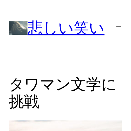
内
容
悲しい笑い
を
ス
キ
ッ
プ
タワマン文学に
挑戦