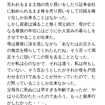
言われるまま土地の売り買いをしたり証券会社
に勧められるまま株を売り買いをして日銭を稼
ぐ位しか出来ることはなかった。
しかし資産は減ること無く増え続け、母が亡く
なる最後の年位にはどうにか人並みの暮らしを
させてやることが出来た。
母は最後に涙を流しながら「あなたはお父さん
の無念を晴らしてくれたんだね」そう言って満
足そうに頷いてこの世を去ることとなった。
だが私は心のなかで、それは違う。私は何もし
ていない。そう言おうとしたがそれが母を戸惑
わせるだけであることが分かっていたので、た
だ黙っていることしか出来なかった。
父母共に死ぬには早すぎる年齢であったが、や
はり心労がたたったのであろう。もっと親孝行
がしたかった・・・。