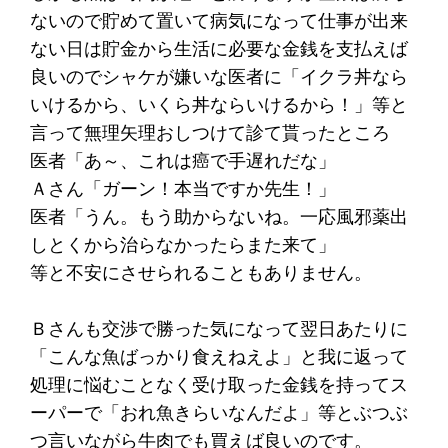
ないので貯めて置いて病気になって仕事が出来
ない日は貯金から生活に必要な金銭を支払えば
良いのでシャケが嫌いな医者に「イクラ丼なら
いけるから、いくら丼ならいけるから！」等と
言って無理矢理おしつけて診て貰ったところ
医者「あ～、これは癌で手遅れだな」
Ａさん「ガーン！本当ですか先生！」
医者「うん。もう助からないね。一応風邪薬出
しとくから治らなかったらまた来て」
等と不安にさせられることもありません。
Ｂさんも交渉で勝った気になって翌日あたりに
「こんな魚ばっかり食えねえよ」と我に返って
処理に悩むことなく受け取った金銭を持ってス
ーパーで「おれ魚きらいなんだよ」等とぶつぶ
つ言いながら牛肉でも買えば良いのです。