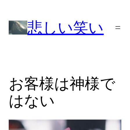
内
容
悲しい笑い
を
ス
キ
ッ
プ
お客様は神様で
はない