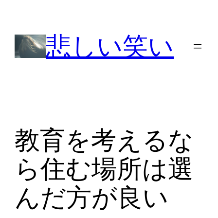
内
容
悲しい笑い
を
ス
キ
ッ
プ
教育を考えるな
ら住む場所は選
んだ方が良い