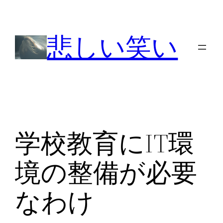
内
容
悲しい笑い
を
ス
キ
ッ
プ
学校教育にIT環
境の整備が必要
なわけ