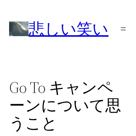
内
容
悲しい笑い
を
ス
キ
ッ
プ
Go To キャンペ
ーンについて思
うこと