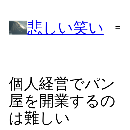
内
容
悲しい笑い
を
ス
キ
ッ
プ
個人経営でパン
屋を開業するの
は難しい