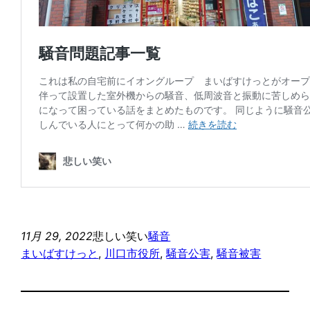
11月 29, 2022
悲しい笑い
騒音
まいばすけっと
, 
川口市役所
, 
騒音公害
, 
騒音被害