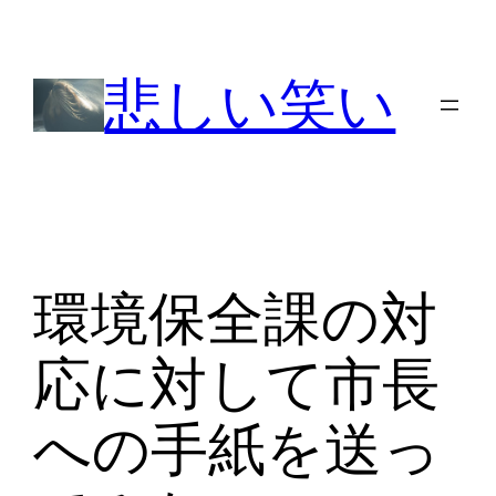
内
容
悲しい笑い
を
ス
キ
ッ
プ
環境保全課の対
応に対して市長
への手紙を送っ