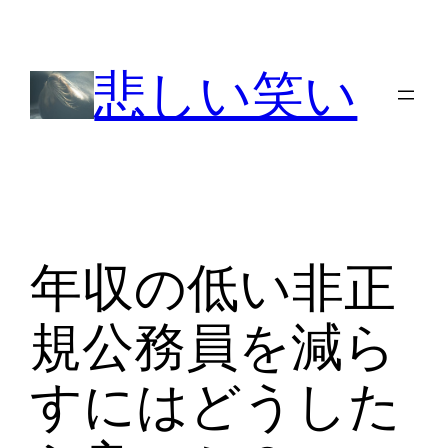
内
容
悲しい笑い
を
ス
キ
ッ
プ
年収の低い非正
規公務員を減ら
すにはどうした